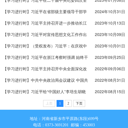
化新篇章
幕 习近平等在主席台就座
【学习进行时】习近平在二十届中央纪委四次全
2025年01月08日
会上发表重要讲话强调 坚持用改革精神和严的标
【学习进行时】习近平在省部级主要领导干部学
2024年10月31日
准管党治党 坚决打好反腐败斗争攻坚战持久战总
习贯彻党的二十届三中全会精神专题研讨班开班
【学习进行时】习近平主持召开进一步推动长江
2023年10月13日
体战
式上发表重要讲话
经济带高质量发展座谈会强调 进一步推动长江经
【学习进行时】习近平对宣传思想文化工作作出
2023年10月09日
济带高质量发展 更好支撑和服务中国式现代化
重要指示
【学习进行时】（受权发布）习近平：在庆祝中
2023年10月01日
华人民共和国成立74周年招待会上的讲话
【学习进行时】习近平在浙江考察时强调 始终干
2023年09月25日
在实处走在前列勇立潮头 奋力谱写中国式现代化
【学习进行时】习近平主持召开中央全面深化改
2022年09月06日
浙江新篇章 返京途中在山东枣庄考察
革委员会第二十七次会议强调 健全关键核心技术
【学习进行时】中共中央政治局会议建议 中国共
2022年08月31日
攻关新型举国体制 全面加强资源节约工作
产党第二十次全国代表大会10月16日在北京召开
【学习进行时】习近平给“中国好人”李培生胡晓
2022年08月15日
中共中央总书记习近平主持会议
春回信
上页
1
2
下页
地址：河南省新乡市平原路(东段)699号
电话：0373-3691201 邮编：453003