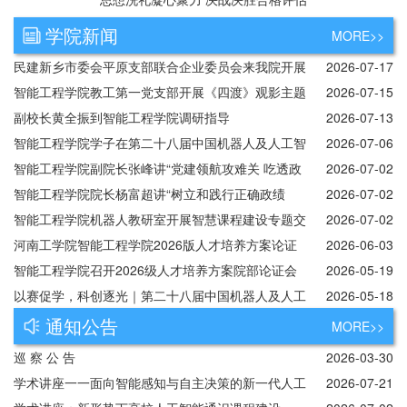
学院新闻
MORE>>
民建新乡市委会平原支部联合企业委员会来我院开展
2026-07-17
人工智能产教融合与专业建设专题调研
智能工程学院教工第一党支部开展《四渡》观影主题
2026-07-15
党日活动
副校长黄全振到智能工程学院调研指导
2026-07-13
智能工程学院学子在第二十八届中国机器人及人工智
2026-07-06
能大赛河南省选拔赛中载誉而归
智能工程学院副院长张峰讲“党建领航攻难关 吃透政
2026-07-02
策强科创”专题党课
智能工程学院院长杨富超讲“树立和践行正确政绩
2026-07-02
观”专题党课
智能工程学院机器人教研室开展智慧课程建设专题交
2026-07-02
流座谈会
河南工学院智能工程学院2026版人才培养方案论证
2026-06-03
会
智能工程学院召开2026级人才培养方案院部论证会
2026-05-19
以赛促学，科创逐光｜第二十八届中国机器人及人工
2026-05-18
智能大赛河南工学院校级选拔赛圆满落幕
通知公告
MORE>>
巡 察 公 告
2026-03-30
学术讲座一一面向智能感知与自主决策的新一代人工
2026-07-21