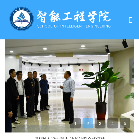
1
2
3
4
5
思想洗礼凝心聚力 决战决胜合格评估