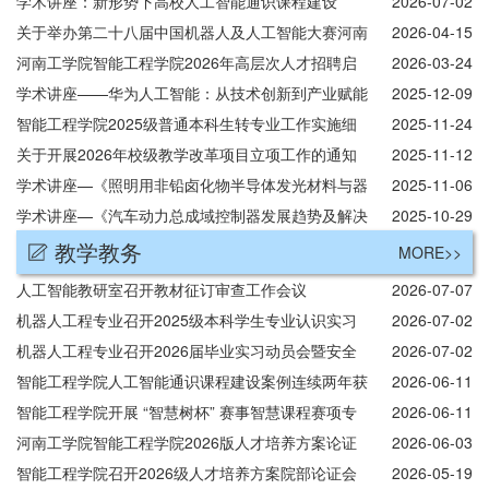
智能技术研究
学术讲座：新形势下高校人工智能通识课程建设
2026-07-02
关于举办第二十八届中国机器人及人工智能大赛河南
2026-04-15
工学院校级选拔赛的通知
河南工学院智能工程学院2026年高层次人才招聘启
2026-03-24
事
学术讲座——华为人工智能：从技术创新到产业赋能
2025-12-09
智能工程学院2025级普通本科生转专业工作实施细
2025-11-24
则
关于开展2026年校级教学改革项目立项工作的通知
2025-11-12
学术讲座—《照明用非铅卤化物半导体发光材料与器
2025-11-06
件》
学术讲座—《汽车动力总成域控制器发展趋势及解决
2025-10-29
方案》
教学教务
MORE>>
人工智能教研室召开教材征订审查工作会议
2026-07-07
机器人工程专业召开2025级本科学生专业认识实习
2026-07-02
动员会
机器人工程专业召开2026届毕业实习动员会暨安全
2026-07-02
教育培训
智能工程学院人工智能通识课程建设案例连续两年获
2026-06-11
评全国优秀实践案例
智能工程学院开展 “智慧树杯” 赛事智慧课程赛项专
2026-06-11
题辅导培训
河南工学院智能工程学院2026版人才培养方案论证
2026-06-03
会
智能工程学院召开2026级人才培养方案院部论证会
2026-05-19