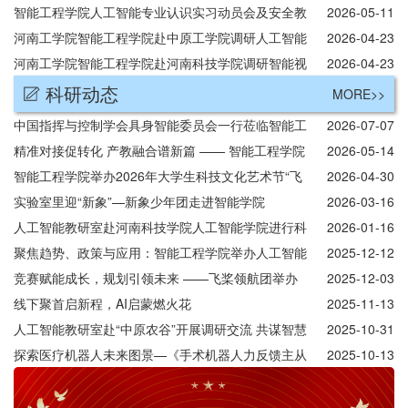
智能工程学院人工智能专业认识实习动员会及安全教
2026-05-11
育培训
河南工学院智能工程学院赴中原工学院调研人工智能
2026-04-23
培养方案
河南工学院智能工程学院赴河南科技学院调研智能视
2026-04-23
觉工程专业
科研动态
MORE>>
中国指挥与控制学会具身智能委员会一行莅临智能工
2026-07-07
程学院交流座谈
精准对接促转化 产教融合谱新篇 —— 智能工程学院
2026-05-14
圆满完成学校第三届科技成果校企对接会
智能工程学院举办2026年大学生科技文化艺术节“飞
2026-04-30
桨AI应用挑战赛”
实验室里迎“新象”—新象少年团走进智能学院
2026-03-16
人工智能教研室赴河南科技学院人工智能学院进行科
2026-01-16
研交流学习
聚焦趋势、政策与应用：智能工程学院举办人工智能
2025-12-12
专题讲座
竞赛赋能成长，规划引领未来 ——飞桨领航团举办
2025-12-03
职业规划指导会
线下聚首启新程，AI启蒙燃火花
2025-11-13
人工智能教研室赴“中原农谷”开展调研交流 共谋智慧
2025-10-31
农业新发展
探索医疗机器人未来图景—《手术机器人力反馈主从
2025-10-13
操作控制器关键技术》学术讲座成功举办